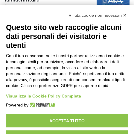
farmaci in Italia
22 ore fa
Rifiuta cookie non necessari ✕
Turismo in Calabria: 47 milioni di
Questo sito web raccoglie alcuni
investimenti hanno generato un
impatto di 5,8 miliardi in tre anni
dati personali dei visitatori e
23 ore fa
utenti
Emergenza Caldo: parte il piano
“Reggio fresca e solidale”
Con il tuo consenso, noi e i nostri partner utilizziamo i cookie e
tecnologie simili per archiviare, accedere ed elaborare i dati
1 giorno fa
personali come, ad esempio, la visita al sito web o la
personalizzazione degli annunci. Poiché rispettiamo il tuo diritto
Caccia: approvato il calendario
alla privacy, è possibile scegliere di non consentire alcuni tipi di
venatorio 2026-2027
cookie. Clicca su preferenze GDPR per saperne di più.
1 giorno fa
Visualizza la Cookie Policy Completa
Un nuovo modello di IA stima il volume
Powered by
dei ghiacciai del pianeta
1 giorno fa
ACCETTA TUTTO