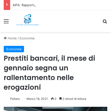
AIFA: Rapporto OsMed 2025 sull’uso dei farmaci in Italia
Menu
C
Home
/
Economia
Economia
Prestiti bancari, il mese di
gennaio segna un
rallentamento nelle
erogazioni
Pellaro
Marzo 18, 2021
0
2 minuti di lettura