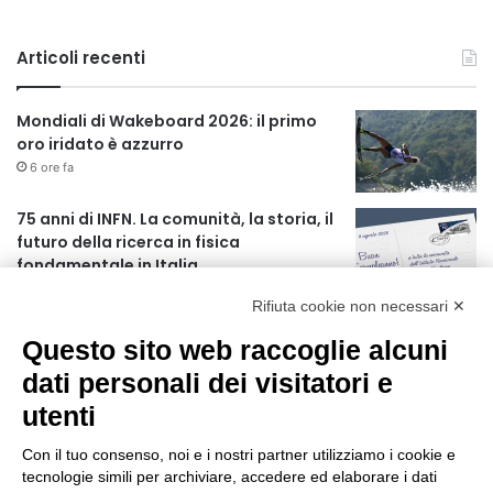
Articoli recenti
Mondiali di Wakeboard 2026: il primo
oro iridato è azzurro
6 ore fa
75 anni di INFN. La comunità, la storia, il
futuro della ricerca in fisica
fondamentale in Italia
6 ore fa
Rifiuta cookie non necessari ✕
L’assessore Straface lancia il progetto
Questo sito web raccoglie alcuni
“La Calabria ti fa compagnia”
1 giorno fa
dati personali dei visitatori e
utenti
AIFA: Rapporto OsMed 2025 sull’uso dei
farmaci in Italia
Con il tuo consenso, noi e i nostri partner utilizziamo i cookie e
2 giorni fa
tecnologie simili per archiviare, accedere ed elaborare i dati