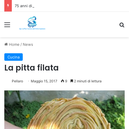
75 anni di INFN. La comunità, la storia, il futuro della ricerca in fisica fondamentale in Italia
Menu
C
Home
/
News
Cucina
La pitta filata
Pellaro
Maggio 15, 2017
9
2 minuti di lettura