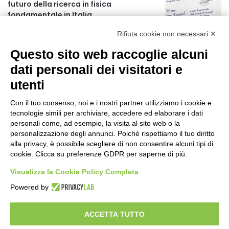
futuro della ricerca in fisica
fondamentale in Italia
2 giorni fa
Rifiuta cookie non necessari ✕
L’assessore Straface lancia il progetto
Questo sito web raccoglie alcuni
“La Calabria ti fa compagnia”
3 giorni fa
dati personali dei visitatori e
utenti
AIFA: Rapporto OsMed 2025 sull’uso dei
farmaci in Italia
Con il tuo consenso, noi e i nostri partner utilizziamo i cookie e
4 giorni fa
tecnologie simili per archiviare, accedere ed elaborare i dati
personali come, ad esempio, la visita al sito web o la
Turismo in Calabria: 47 milioni di
personalizzazione degli annunci. Poiché rispettiamo il tuo diritto
investimenti hanno generato un
alla privacy, è possibile scegliere di non consentire alcuni tipi di
cookie. Clicca su preferenze GDPR per saperne di più.
impatto di 5,8 miliardi in tre anni
4 giorni fa
Visualizza la Cookie Policy Completa
Emergenza Caldo: parte il piano
Powered by
“Reggio fresca e solidale”
4 giorni fa
ACCETTA TUTTO