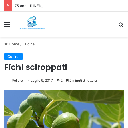
75 anni di INFN. La comunità, la storia, il futuro della ricerca in fisica fondamentale in Italia
Menu
C
Home
/
Cucina
Cucina
Fichi sciroppati
Pellaro
Luglio 9, 2017
2
2 minuti di lettura