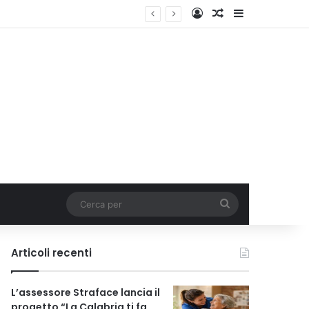
Accedi
Un articolo a ca
Barra lateral
Cerca
per
Articoli recenti
L’assessore Straface lancia il
progetto “La Calabria ti fa