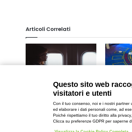
Articoli Correlati
Questo sito web raccog
visitatori e utenti
Calabria e a
Volotea incrementa i voli su
nasce la scu
Lamezia
Con il tuo consenso, noi e i nostri partner 
Febbraio 6, 2
ed elaborare i dati personali come, ad esem
Aprile 29, 2021
Poiché rispettiamo il tuo diritto alla privacy
Clicca su preferenze GDPR per saperne di
Visualizza la Cookie Policy Completa