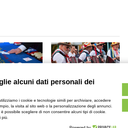
lie alcuni dati personali dei
Quali sono i balli folkloristici
more per i casinò:
italiani
ola per croupier
utilizziamo i cookie e tecnologie simili per archiviare, accedere
Novembre 13, 2022
018
pio, la visita al sito web o la personalizzazione degli annunci.
, è possibile scegliere di non consentire alcuni tipi di cookie.
 più.
Powered by