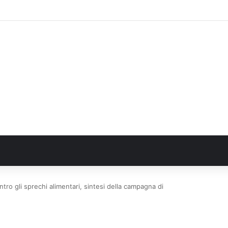
OsMed 2025 sull’uso dei farmaci in Italia
tro gli sprechi alimentari, sintesi della campagna di