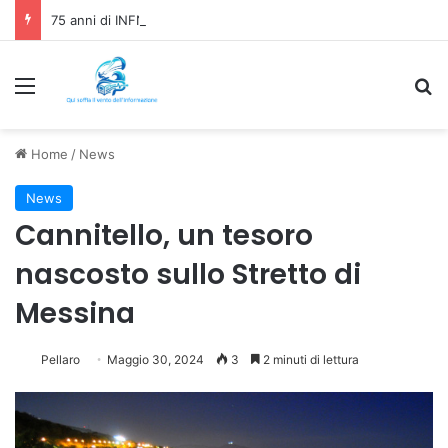
75 anni di INFN. La comunità, la storia, il futuro della ricerca in fisica fondamentale in Italia
Menu
C
Home
/
News
News
Cannitello, un tesoro
nascosto sullo Stretto di
Messina
Pellaro
Maggio 30, 2024
3
2 minuti di lettura