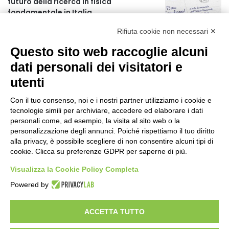
futuro della ricerca in fisica
fondamentale in Italia
6 ore fa
Rifiuta cookie non necessari ✕
L’assessore Straface lancia il progetto
Questo sito web raccoglie alcuni
“La Calabria ti fa compagnia”
1 giorno fa
dati personali dei visitatori e
utenti
AIFA: Rapporto OsMed 2025 sull’uso dei
farmaci in Italia
Con il tuo consenso, noi e i nostri partner utilizziamo i cookie e
2 giorni fa
tecnologie simili per archiviare, accedere ed elaborare i dati
personali come, ad esempio, la visita al sito web o la
Turismo in Calabria: 47 milioni di
personalizzazione degli annunci. Poiché rispettiamo il tuo diritto
investimenti hanno generato un
alla privacy, è possibile scegliere di non consentire alcuni tipi di
impatto di 5,8 miliardi in tre anni
cookie. Clicca su preferenze GDPR per saperne di più.
2 giorni fa
Visualizza la Cookie Policy Completa
Emergenza Caldo: parte il piano
Powered by
“Reggio fresca e solidale”
2 giorni fa
ACCETTA TUTTO