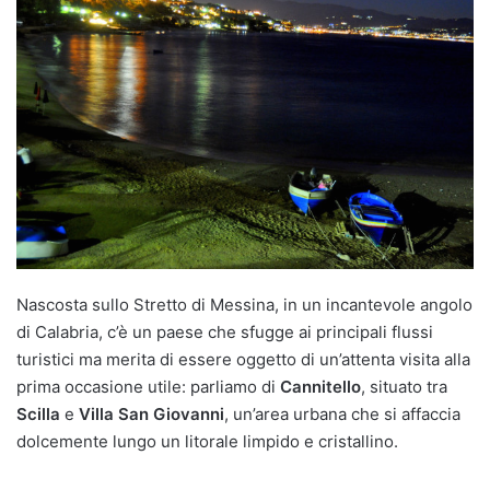
Nascosta sullo Stretto di Messina, in un incantevole angolo
di Calabria, c’è un paese che sfugge ai principali flussi
turistici ma merita di essere oggetto di un’attenta visita alla
prima occasione utile: parliamo di
Cannitello
, situato tra
Scilla
e
Villa San Giovanni
, un’area urbana che si affaccia
dolcemente lungo un litorale limpido e cristallino.