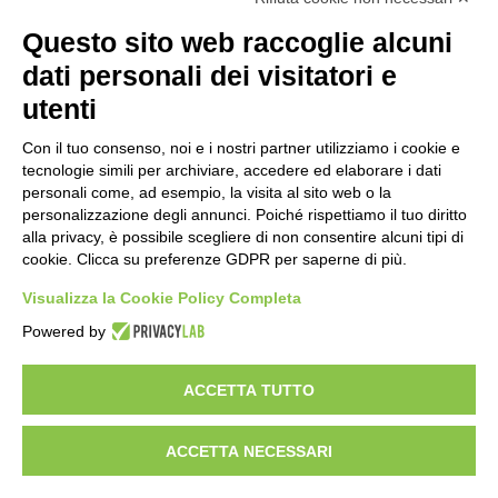
L’assessore Straface lancia il progetto
Questo sito web raccoglie alcuni
“La Calabria ti fa compagnia”
1 giorno fa
dati personali dei visitatori e
utenti
AIFA: Rapporto OsMed 2025 sull’uso dei
farmaci in Italia
Con il tuo consenso, noi e i nostri partner utilizziamo i cookie e
2 giorni fa
tecnologie simili per archiviare, accedere ed elaborare i dati
personali come, ad esempio, la visita al sito web o la
Turismo in Calabria: 47 milioni di
personalizzazione degli annunci. Poiché rispettiamo il tuo diritto
investimenti hanno generato un
alla privacy, è possibile scegliere di non consentire alcuni tipi di
cookie. Clicca su preferenze GDPR per saperne di più.
impatto di 5,8 miliardi in tre anni
2 giorni fa
Visualizza la Cookie Policy Completa
Emergenza Caldo: parte il piano
Powered by
“Reggio fresca e solidale”
2 giorni fa
ACCETTA TUTTO
ACCETTA NECESSARI
Visibileweb - IT03270560802 -
pellaropuntonet@gmail.com