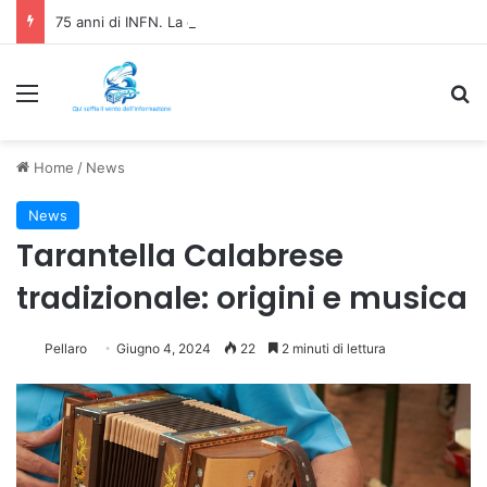
75 anni di INFN. La comunità, la storia, il futuro della ricerca in fisica fondamentale in Italia
Menu
C
Home
/
News
News
Tarantella Calabrese
tradizionale: origini e musica
Pellaro
Giugno 4, 2024
22
2 minuti di lettura