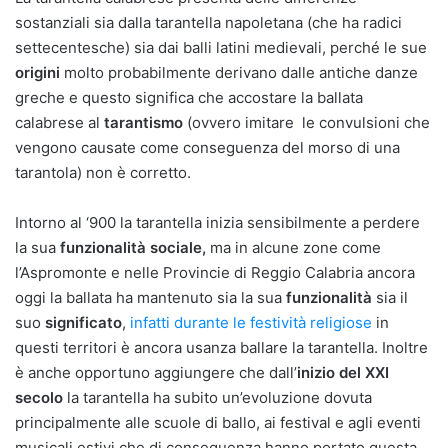
sostanziali sia dalla tarantella napoletana (che ha radici
settecentesche) sia dai balli latini medievali, perché le sue
origini
molto probabilmente derivano dalle antiche danze
greche e questo significa che accostare la ballata
calabrese al
tarantismo
(ovvero imitare le convulsioni che
vengono causate come conseguenza del morso di una
tarantola) non è corretto.
Intorno al ‘900 la tarantella inizia sensibilmente a perdere
la sua
funzionalità sociale,
ma in alcune zone come
l’Aspromonte e nelle Provincie di Reggio Calabria ancora
oggi la ballata ha mantenuto sia la sua
funzionalità
sia il
suo
significato
,
infatti durante le festività religiose
in
questi territori è ancora usanza ballare la tarantella. Inoltre
è anche opportuno aggiungere che dall’
inizio del XXI
secolo
la tarantella ha subito un’evoluzione dovuta
principalmente alle scuole di ballo, ai festival e agli eventi
musicali estivi che di conseguenza hanno portato questa