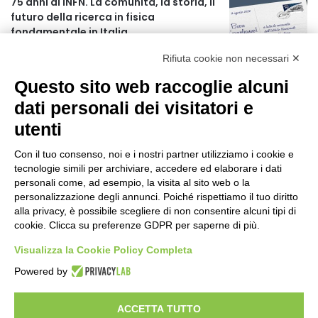
75 anni di INFN. La comunità, la storia, il
futuro della ricerca in fisica
fondamentale in Italia
6 ore fa
Rifiuta cookie non necessari ✕
L’assessore Straface lancia il progetto
Questo sito web raccoglie alcuni
“La Calabria ti fa compagnia”
1 giorno fa
dati personali dei visitatori e
utenti
AIFA: Rapporto OsMed 2025 sull’uso dei
farmaci in Italia
Con il tuo consenso, noi e i nostri partner utilizziamo i cookie e
2 giorni fa
tecnologie simili per archiviare, accedere ed elaborare i dati
personali come, ad esempio, la visita al sito web o la
Turismo in Calabria: 47 milioni di
personalizzazione degli annunci. Poiché rispettiamo il tuo diritto
investimenti hanno generato un
alla privacy, è possibile scegliere di non consentire alcuni tipi di
cookie. Clicca su preferenze GDPR per saperne di più.
impatto di 5,8 miliardi in tre anni
2 giorni fa
Visualizza la Cookie Policy Completa
Emergenza Caldo: parte il piano
Powered by
“Reggio fresca e solidale”
2 giorni fa
ACCETTA TUTTO