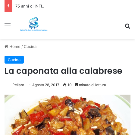
75 anni di INFN. La comunità, la storia, il futuro della ricerca in fisica fondamentale in Italia
Menu
C
Home
/
Cucina
Cucina
La caponata alla calabrese
Pellaro
Agosto 28, 2017
10
minuto di lettura