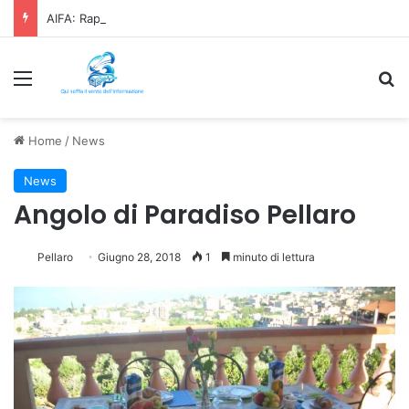
AIFA: Rapporto OsMed 2025 sull’uso dei farmaci in Italia
Menu
C
Home
/
News
News
Angolo di Paradiso Pellaro
Pellaro
Giugno 28, 2018
1
minuto di lettura