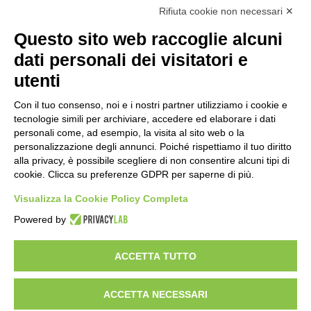
Rifiuta cookie non necessari ✕
Turismo in Calabria: 47 milioni di
Questo sito web raccoglie alcuni
investimenti hanno generato un
impatto di 5,8 miliardi in tre anni
dati personali dei visitatori e
23 ore fa
utenti
Emergenza Caldo: parte il piano
“Reggio fresca e solidale”
Con il tuo consenso, noi e i nostri partner utilizziamo i cookie e
tecnologie simili per archiviare, accedere ed elaborare i dati
1 giorno fa
personali come, ad esempio, la visita al sito web o la
personalizzazione degli annunci. Poiché rispettiamo il tuo diritto
Caccia: approvato il calendario
alla privacy, è possibile scegliere di non consentire alcuni tipi di
venatorio 2026-2027
cookie. Clicca su preferenze GDPR per saperne di più.
1 giorno fa
Visualizza la Cookie Policy Completa
Un nuovo modello di IA stima il volume
Powered by
dei ghiacciai del pianeta
1 giorno fa
ACCETTA TUTTO
ACCETTA NECESSARI
Visibileweb - IT03270560802 -
pellaropuntonet@gmail.com