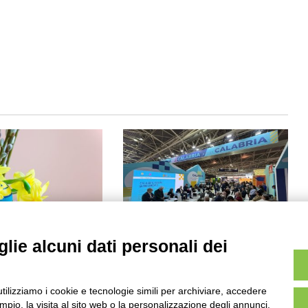
Salone Libro, otto voci per una
lie alcuni dati personali dei
nuova narrazione della Calabria
Pasqua in Calabria,
attraverso il cinema
dee per il 2024
Maggio 19, 2026
 2024
utilizziamo i cookie e tecnologie simili per archiviare, accedere
pio, la visita al sito web o la personalizzazione degli annunci.