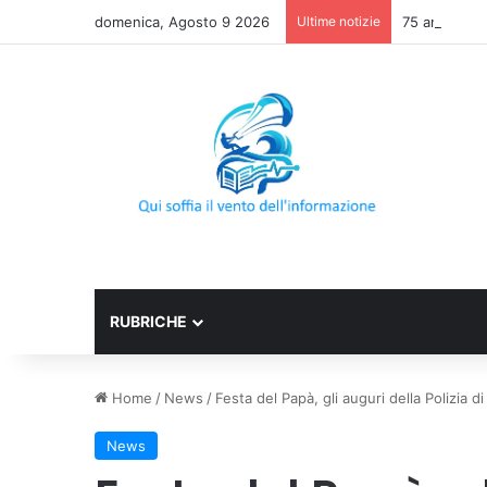
domenica, Agosto 9 2026
Ultime notizie
75 anni di IN
RUBRICHE
Home
/
News
/
Festa del Papà, gli auguri della Polizia di
News