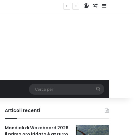
Accedi
Un articolo a c
Barra lateral
Italia
Cerca
per
Articoli recenti
Mondiali di Wakeboard 2026:
il primo oro iridato è azzurro