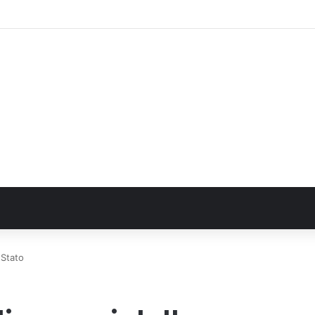
FN. La comunità, la storia, il futuro della ricerca in fisica fondamentale in 
 Stato