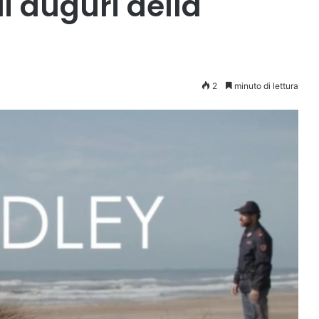
li auguri della
2
minuto di lettura