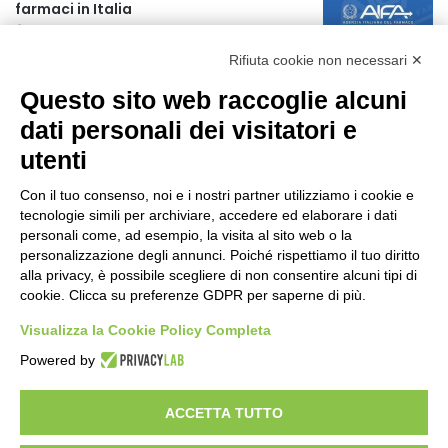
farmaci in Italia
22 ore fa
Rifiuta cookie non necessari ✕
Turismo in Calabria: 47 milioni di
Questo sito web raccoglie alcuni
investimenti hanno generato un
impatto di 5,8 miliardi in tre anni
dati personali dei visitatori e
23 ore fa
utenti
Emergenza Caldo: parte il piano
“Reggio fresca e solidale”
Con il tuo consenso, noi e i nostri partner utilizziamo i cookie e
tecnologie simili per archiviare, accedere ed elaborare i dati
1 giorno fa
personali come, ad esempio, la visita al sito web o la
personalizzazione degli annunci. Poiché rispettiamo il tuo diritto
Caccia: approvato il calendario
alla privacy, è possibile scegliere di non consentire alcuni tipi di
venatorio 2026-2027
cookie. Clicca su preferenze GDPR per saperne di più.
1 giorno fa
Visualizza la Cookie Policy Completa
Un nuovo modello di IA stima il volume
Powered by
dei ghiacciai del pianeta
1 giorno fa
ACCETTA TUTTO