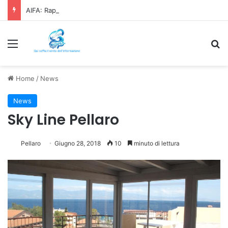
AIFA: Rapporto OsMed 2025 sull’uso dei farmaci in Italia
Menu
C
Home
/
News
News
Sky Line Pellaro
Pellaro
Giugno 28, 2018
10
minuto di lettura