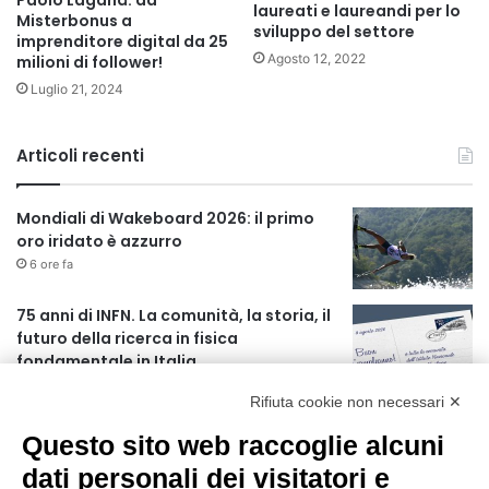
laureati e laureandi per lo
Misterbonus a
sviluppo del settore
imprenditore digital da 25
Agosto 12, 2022
milioni di follower!
Luglio 21, 2024
Articoli recenti
Mondiali di Wakeboard 2026: il primo
oro iridato è azzurro
6 ore fa
75 anni di INFN. La comunità, la storia, il
futuro della ricerca in fisica
fondamentale in Italia
6 ore fa
Rifiuta cookie non necessari ✕
L’assessore Straface lancia il progetto
Questo sito web raccoglie alcuni
“La Calabria ti fa compagnia”
1 giorno fa
dati personali dei visitatori e