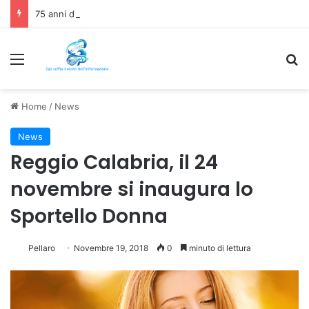
75 anni di INFN. La comunità, la storia, il futuro della ricerca in fisica fondamentale in Italia
Menu
C
Home
/
News
News
Reggio Calabria, il 24
novembre si inaugura lo
Sportello Donna
Pellaro
Novembre 19, 2018
0
minuto di lettura