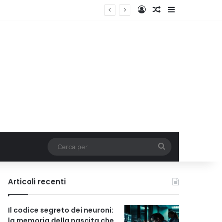
Accedi
Un articolo a c
Barra lateral
tavola a Ferragosto
Cerca
per
Articoli recenti
Il codice segreto dei neuroni:
la memoria della nascita che