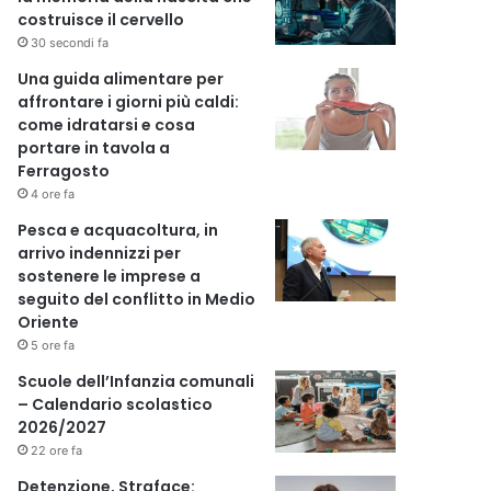
costruisce il cervello
30 secondi fa
Una guida alimentare per
affrontare i giorni più caldi:
come idratarsi e cosa
portare in tavola a
Ferragosto
4 ore fa
Pesca e acquacoltura, in
arrivo indennizzi per
sostenere le imprese a
seguito del conflitto in Medio
Oriente
5 ore fa
Scuole dell’Infanzia comunali
– Calendario scolastico
2026/2027
22 ore fa
Detenzione, Straface: