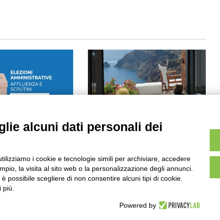
lie alcuni dati personali dei
inistrative, dati
Homeaway e Ciset presentano il
scrutini
secondo barometro sull’affitto
di case per vacanza in Italia
026
Maggio 28, 2019
utilizziamo i cookie e tecnologie simili per archiviare, accedere
pio, la visita al sito web o la personalizzazione degli annunci.
, è possibile scegliere di non consentire alcuni tipi di cookie.
 più.
Powered by
om