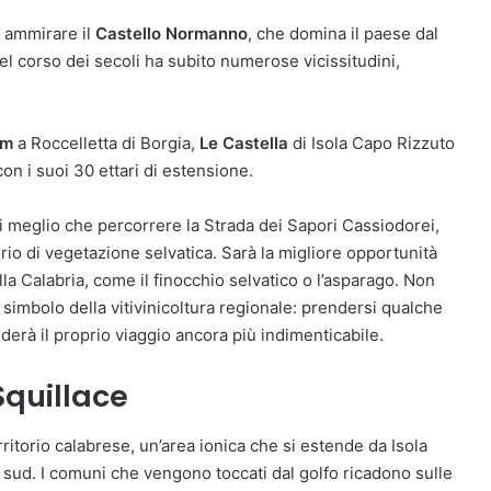
ò ammirare il
Castello Normanno
, che domina il paese dal
el corso dei secoli ha subito numerose vicissitudini,
um
a Roccelletta di Borgia,
Le Castella
di Isola Capo Rizzuto
on i suoi 30 ettari di estensione.
i meglio che percorrere la Strada dei Sapori Cassiodorei,
rio di vegetazione selvatica. Sarà la migliore opportunità
ella Calabria, come il finocchio selvatico o l’asparago. Non
imbolo della vitivinicoltura regionale: prendersi qualche
erà il proprio viaggio ancora più indimenticabile.
Squillace
rritorio calabrese, un’area ionica che si estende da Isola
 sud. I comuni che vengono toccati dal golfo ricadono sulle