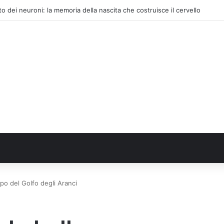
ntare per affrontare i giorni più caldi: come idratarsi e cosa portare in 
mpo del Golfo degli Aranci