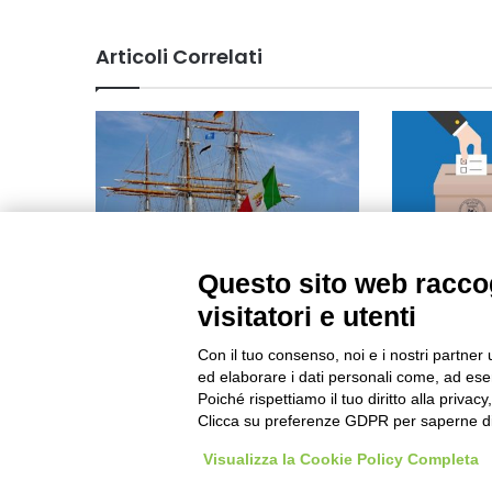
Articoli Correlati
Questo sito web raccog
Elezioni Amm
affluenza e 
La prevenzione contro il cancro
visitatori e utenti
“naviga” insieme al “Tour
Maggio 25, 2
Mediterraneo Vespucci”
Con il tuo consenso, noi e i nostri partner 
Maggio 2, 2025
ed elaborare i dati personali come, ad esem
Poiché rispettiamo il tuo diritto alla privacy
Clicca su preferenze GDPR per saperne di
Visualizza la Cookie Policy Completa
Visibileweb - IT03270560802 -
pellaropuntonet@gmail.c